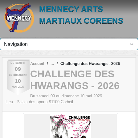
Panneau de gestion des cookies
MENNECY ARTS
MARTIAUX COREENS
Du
samedi
Accueil
Challenge des Hwarangs - 2026
09
CHALLENGE DES
au
dimanche
10
HWARANGS - 2026
MAI
2026
Du
samedi
09
au
dimanche
10
mai
2026
Lieu :
Palais des sports
91100
Corbeil