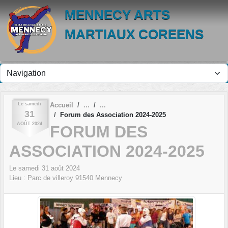
Panneau de gestion des cookies
MENNECY ARTS
MARTIAUX COREENS
Le
samedi
Accueil
31
Forum des Association 2024-2025
AOÛT
2024
FORUM DES
ASSOCIATION 2024-2025
Le
samedi
31
août
2024
Lieu :
Parc de villeroy
91540
Mennecy