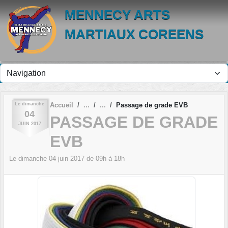
Panneau de gestion des cookies
MENNECY ARTS
MARTIAUX COREENS
Le
dimanche
Accueil
Passage de grade EVB
04
PASSAGE DE GRADE
JUIN
2017
EVB
Le
dimanche
04
juin
2017
de 09h à 18h