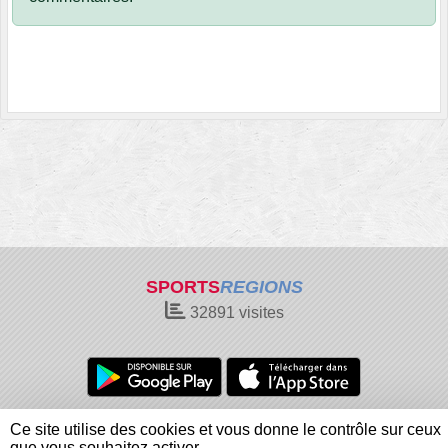
SPORTS
REGIONS
32891
visites
Charte cookies
Gestion des cookies
Ce site utilise des cookies et vous donne le contrôle sur ceux
Informations légales
Signaler un contenu inapproprié
que vous souhaitez activer