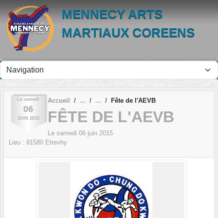
Panneau de gestion des cookies
MENNECY ARTS
MARTIAUX COREENS
Le
samedi
Accueil
Fête de l'AEVB
06
FÊTE DE L'AEVB
JUIN
2015
Le
samedi
06
juin
2015
Lieu :
91580
Etrevhy